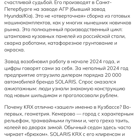
счастливой судьбой. Его производят в Санкт-
Петербурге на заводе АГР (бывший завод
Hyundai/Kia). Это не «отверточная» сборка из готовых
машинокомплектов, как у многих нынешних новичков
рынка. Это полноценный производственный цикл:
штамповка кузовных панелей из российской стали,
сварка роботами, катафорезное грунтование и
окраска.
Завод возобновил работу в начале 2024 года, и
цифры говорят сами за себя. За неполный 2024 год
предприятие отгрузило дилерам порядка 20 000
автомобилей бренда SOLARIS. Спрос оказался
ажиотажным: люди узнали знакомую конструкцию
под новым шильдиком и проголосовали рублем.
Почему KRX отлично «зашел» именно в Кузбассе? Во-
первых, геометрия. Кемерово — город с характерным
рельефом, трамвайными путями и, чего греха таить,
колеей во дворах зимой. Обычный седан здесь часто
чиркает «брюхом». SOLARIS KRX с его клиренсом и