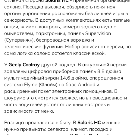
Сильная сторона
Solaris HC
- привычная организация
салона. Посадка высокая, обзорность понятная,
органы управления расположены без лишней игры в
сенсорность. В доступных комплектациях есть теплые
опции, климат-контроль, камера заднего вида с
омывателем, парктроники, панель Supervision
(Супервижн), беспроводная зарядка и
телематические функции. Набор зависит от версии, но
сама логика салона остается классической.
У
Geely Coolray
другой подход. В актуальной версии
заявлены цифровая приборная панель 8,8 дюйма,
мультимедийный экран 14,6 дюйма, операционная
система Flyme (Флайм) на базе Android и
расширенный пакет электронных помощников. В
шоуруме это смотрится свежее, но в повседневности
часть водителей устаёт от лишних настроек и
зависимости от меню.
Разница проявляется в быту. В
Solaris HC
меньше
нужно привыкать: селектор, климат, посадка и