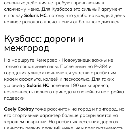
основные действия не требуют привыкания к
сложному меню. Для Кузбасса это сильный аргумент
в пользу
Solaris HC
, потому что удобство каждый день
важнее разового впечатления от большого дисплея.
Кузбасс: дороги и
межгород
На маршруте Кемерово - Новокузнецк важны не
только лошадиные силы. После зимы на Р-384 и
городских улицах появляются участки с разбитым
краем асфальта, колеей и пескосолью. Для таких
условий у
Solaris HC
полезны 190 мм клиренса,
возможность полного привода и спокойная настройка
подвески.
Geely Coolray
тоже рассчитан на город и пригород, но
его спортивный характер больше раскрывается на
хорошем покрытии. На разбитых весенних дорогах
ценность резких реакций ниже, чем предсказуемость