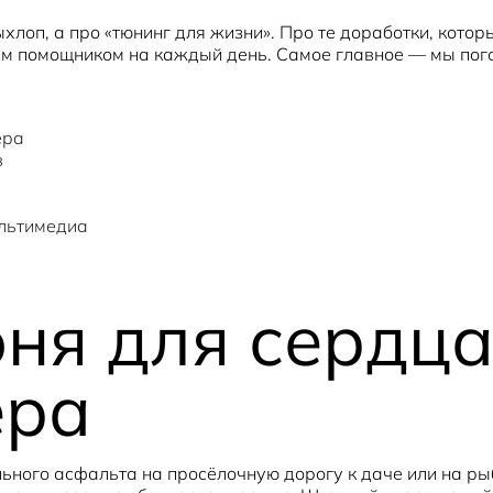
хлоп, а про «тюнинг для жизни». Про те доработки, котор
шим помощником на каждый день. Самое главное — мы пог
ера
в
ультимедиа
оня для сердц
ера
льного асфальта на просёлочную дорогу к даче или на ры